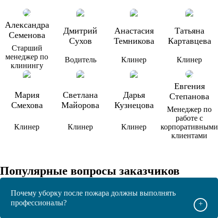
Александра
Дмитрий
Анастасия
Татьяна
Семенова
Сухов
Темникова
Картавцева
Старший
менеджер по
Водитель
Клинер
Клинер
клинингу
Евгения
Мария
Светлана
Дарья
Степанова
Смехова
Майорова
Кузнецова
Менеджер по
работе с
Клинер
Клинер
Клинер
корпоративными
клиентами
Популярные вопросы заказчиков
Почему уборку после пожара должны выполнять
профессионалы?
+